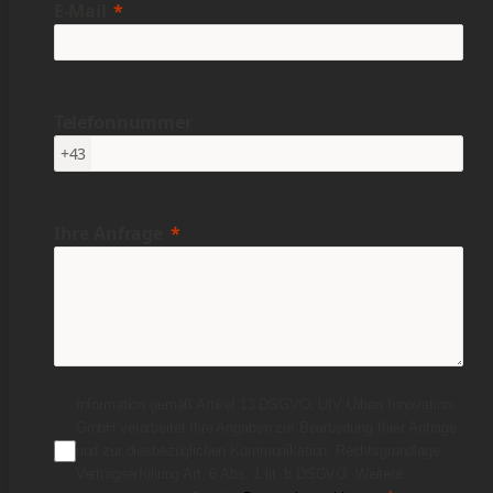
E-Mail
Telefonnummer
+43
Ihre Anfrage
Information gemäß Artikel 13 DSGVO: UIV Urban Innovation
GmbH verarbeitet Ihre Angaben zur Bearbeitung Ihrer Anfrage
und zur diesbezüglichen Kommunikation. Rechtsgrundlage:
Vertragserfüllung Art. 6 Abs. 1 lit. b DSGVO. Weitere