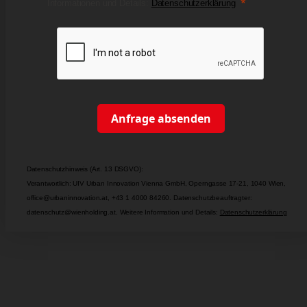
Informationen und Details:
Datenschutzerklärung
Anfrage absenden
Datenschutzhinweis (Art. 13 DSGVO):
Verantwortlich: UIV Urban Innovation Vienna GmbH, Operngasse 17-21, 1040 Wien,
office@urbaninnovation.at, +43 1 4000 84260. Datenschutzbeauftragter:
datenschutz@wienholding.at. Weitere Information und Details:
Datenschutzerklärung