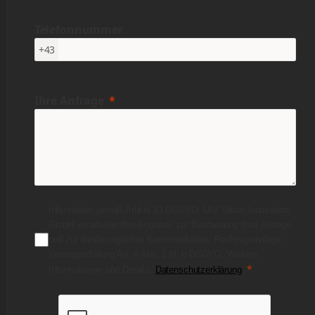
Telefonnummer
+43
Ihre Anfrage
Information gemäß Artikel 13 DSGVO: UIV Urban Innovation
GmbH verarbeitet Ihre Angaben zur Bearbeitung Ihrer Anfrage
und zur diesbezüglichen Kommunikation. Rechtsgrundlage:
Vertragserfüllung Art. 6 Abs. 1 lit. b DSGVO. Weitere
Informationen und Details:
Datenschutzerklärung