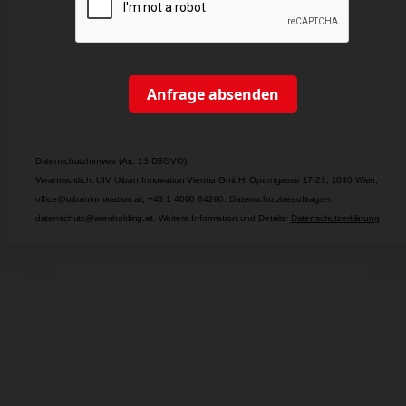
Anfrage absenden
Datenschutzhinweis (Art. 13 DSGVO):
Verantwortlich: UIV Urban Innovation Vienna GmbH, Operngasse 17-21, 1040 Wien,
office@urbaninnovation.at, +43 1 4000 84260. Datenschutzbeauftragter:
datenschutz@wienholding.at. Weitere Information und Details:
Datenschutzerklärung