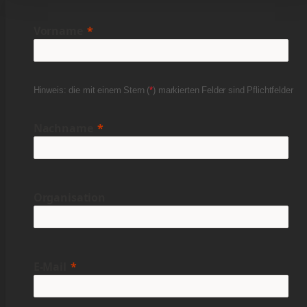
Vorname
Hinweis: die mit einem Stern (
*
) markierten Felder sind Pflichtfelder
Nachname
Organisation
E-Mail