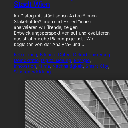
Stadt Wien
Im Dialog mit städtischen Akteur*innen,
Stakeholder*innen und Expert*innen
analysieren wir Trends, zeigen
Entwicklungsperspektiven auf und evaluieren
das strategische Planungsgerüst.. Wir
begleiten von der Analyse- und…
Beteiligung
,
Bildung
,
Daten
,
Dekarbonisierung
,
Demokratie
,
Digitalisierung
,
Energie
,
Innovation
,
Klima
,
Nachhaltigkeit
,
Smart City
,
Stadtentwicklung