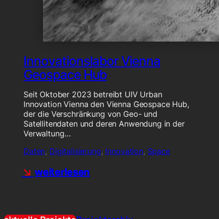
Innovationslabor Vienna
Geospace Hub
Seit Oktober 2023 betreibt UIV Urban
Innovation Vienna den Vienna Geospace Hub,
der die Verschränkung von Geo- und
Satellitendaten und deren Anwendung in der
Verwaltung…
Daten
,
Digitalisierung
,
Innovation
,
Space
weiterlesen
weiterlesen
weiterlesen
weiterlesen