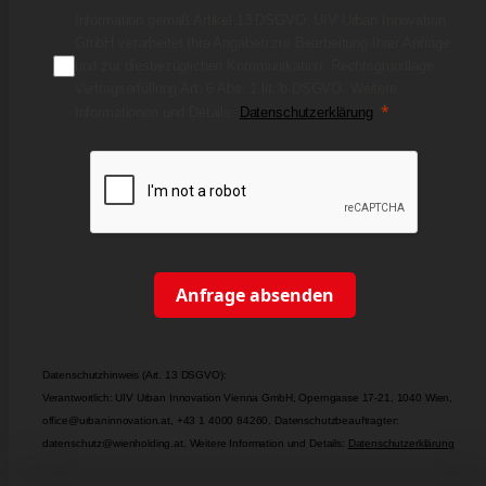
Information gemäß Artikel 13 DSGVO: UIV Urban Innovation
GmbH verarbeitet Ihre Angaben zur Bearbeitung Ihrer Anfrage
und zur diesbezüglichen Kommunikation. Rechtsgrundlage:
Vertragserfüllung Art. 6 Abs. 1 lit. b DSGVO. Weitere
Informationen und Details:
Datenschutzerklärung
Anfrage absenden
Datenschutzhinweis (Art. 13 DSGVO):
Verantwortlich: UIV Urban Innovation Vienna GmbH, Operngasse 17-21, 1040 Wien,
office@urbaninnovation.at, +43 1 4000 84260. Datenschutzbeauftragter:
datenschutz@wienholding.at. Weitere Information und Details:
Datenschutzerklärung