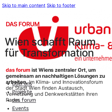
Skip to main content
Skip to footer
DAS FORUM
Wien schafft Raum
für Transformation
das forum
ist Wiens zentraler Ort, um
gemeinsam an nachhaltigen Lösungen zu
arbeiten.
Im Klima- und Innovationsforum
Über uns
der Stadt Wien finden Austausch,
Projekte
Vernetzung und Denkwerkstätten ihren
Raum.
das forum
Events