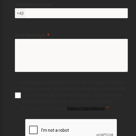
Telefonnummer
+43
Ihre Anfrage
Information gemäß Artikel 13 DSGVO: UIV Urban Innovation
GmbH verarbeitet Ihre Angaben zur Bearbeitung Ihrer Anfrage
und zur diesbezüglichen Kommunikation. Rechtsgrundlage:
Vertragserfüllung Art. 6 Abs. 1 lit. b DSGVO. Weitere
Informationen und Details:
Datenschutzerklärung