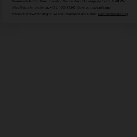
Verantwortlich: UIV Urban Innovation Vienna GmbH, Operngasse 17-21, 1040 Wien,
office@urbaninnovation.at, +43 1 4000 84260. Datenschutzbeauftragter:
datenschutz@wienholding.at. Weitere Information und Details:
Datenschutzerklärung