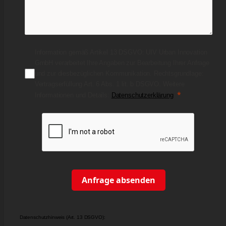
Information gemäß Artikel 13 DSGVO: UIV Urban Innovation
GmbH verarbeitet Ihre Angaben zur Bearbeitung Ihrer Anfrage
und zur diesbezüglichen Kommunikation. Rechtsgrundlage:
Vertragserfüllung Art. 6 Abs. 1 lit. b DSGVO. Weitere
Informationen und Details:
Datenschutzerklärung
Anfrage absenden
Datenschutzhinweis (Art. 13 DSGVO):