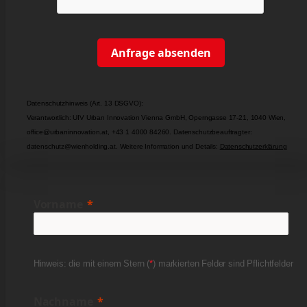
Anfrage absenden
Datenschutzhinweis (Art. 13 DSGVO):
Verantwortlich: UIV Urban Innovation Vienna GmbH, Operngasse 17-21, 1040 Wien,
office@urbaninnovation.at, +43 1 4000 84260. Datenschutzbeauftragter:
datenschutz@wienholding.at. Weitere Information und Details:
Datenschutzerklärung
Vorname
Hinweis: die mit einem Stern (
*
) markierten Felder sind Pflichtfelder
Nachname