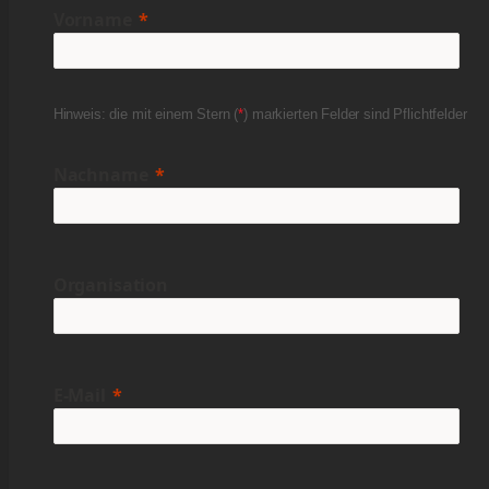
Vorname
Hinweis: die mit einem Stern (
*
) markierten Felder sind Pflichtfelder
Nachname
Organisation
E-Mail