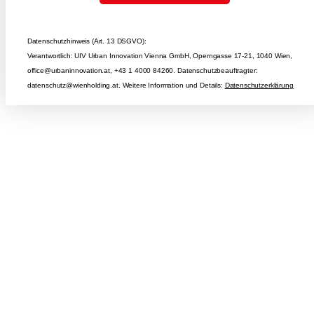
Datenschutzhinweis (Art. 13 DSGVO):
Verantwortlich: UIV Urban Innovation Vienna GmbH, Operngasse 17-21, 1040 Wien,
office@urbaninnovation.at, +43 1 4000 84260. Datenschutzbeauftragter:
datenschutz@wienholding.at. Weitere Information und Details:
Datenschutzerklärung