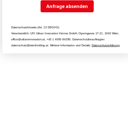
Anfrage absenden
Datenschutzhinweis (Art. 13 DSGVO):
Verantwortlich: UIV Urban Innovation Vienna GmbH, Operngasse 17-21, 1040 Wien,
office@urbaninnovation.at, +43 1 4000 84260. Datenschutzbeauftragter:
datenschutz@wienholding.at. Weitere Information und Details:
Datenschutzerklärung