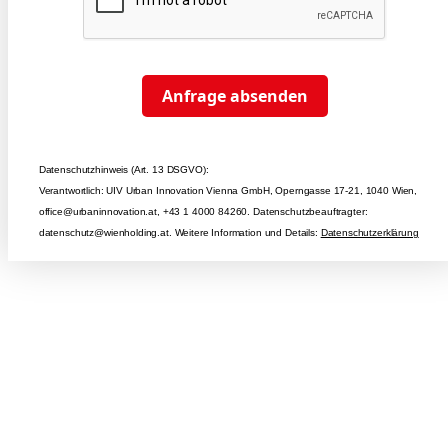
Anfrage absenden
Datenschutzhinweis (Art. 13 DSGVO):
Verantwortlich: UIV Urban Innovation Vienna GmbH, Operngasse 17-21, 1040 Wien,
office@urbaninnovation.at, +43 1 4000 84260. Datenschutzbeauftragter:
datenschutz@wienholding.at. Weitere Information und Details:
Datenschutzerklärung