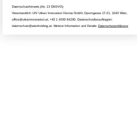
Datenschutzhinweis (Art. 13 DSGVO):
Verantwortlich: UIV Urban Innovation Vienna GmbH, Operngasse 17-21, 1040 Wien,
office@urbaninnovation.at, +43 1 4000 84260. Datenschutzbeauftragter:
datenschutz@wienholding.at. Weitere Information und Details:
Datenschutzerklärung