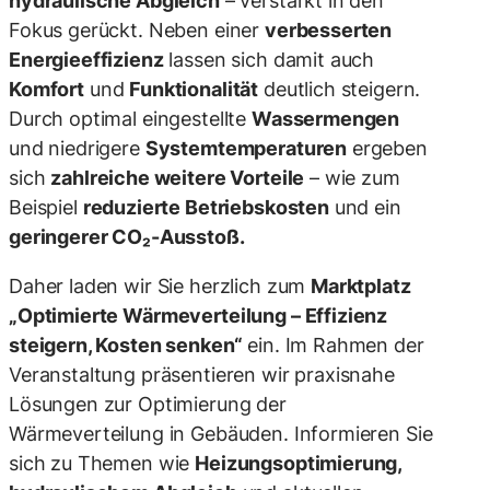
hydraulische Abgleich
– verstärkt in den
Fokus gerückt. Neben einer
verbesserten
Energieeffizienz
lassen sich damit auch
Komfort
und
Funktionalität
deutlich steigern.
Durch optimal eingestellte
Wassermengen
und niedrigere
Systemtemperaturen
ergeben
sich
zahlreiche weitere Vorteile
– wie zum
Beispiel
reduzierte Betriebskosten
und ein
geringerer CO₂-Ausstoß.
Daher laden wir Sie herzlich zum
Marktplatz
„Optimierte Wärmeverteilung – Effizienz
steigern, Kosten senken“
ein. Im Rahmen der
Veranstaltung präsentieren wir
praxisnahe
Lösungen zur Optimierung der
Wärmeverteilung in Gebäuden
. Informieren Sie
sich zu Themen wie
Heizungsoptimierung
,