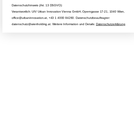
Datenschutzhinweis (Art. 13 DSGVO):
Verantwortlich: UIV Urban Innovation Vienna GmbH, Operngasse 17-21, 1040 Wien,
office@urbaninnovation.at, +43 1 4000 84260. Datenschutzbeauftragter:
datenschutz@wienholding.at. Weitere Information und Details:
Datenschutzerklärung