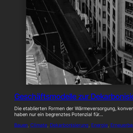
Geschäftsmodelle zur Dekarbonis
Die etablierten Formen der Wärmeversorgung, konvent
haben nur ein begrenztes Potenzial für…
Bauen
,
Climate
,
Dekarbonisierung
,
Energie
,
Erneuerba