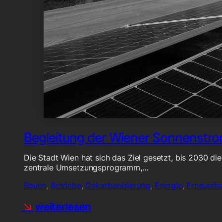
Begleitung der Wiener Sonnenstr
Die Stadt Wien hat sich das Ziel gesetzt, bis 2030 d
zentrale Umsetzungsprogramm,…
Bauen
,
Betriebe
,
Dekarbonisierung
,
Energie
,
Erneuerb
weiterlesen
weiterlesen